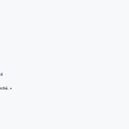
té
rché. »