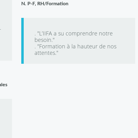
N. P-F, RH/Formation
e
r
. "L’IIFA a su comprendre notre
besoin."
. "Formation à la hauteur de nos
attentes."
ales