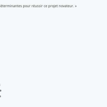
 déterminantes pour réussir ce projet novateur. »
t
e
e