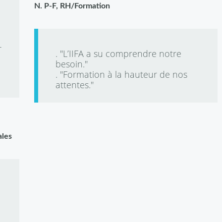
N. P-F, RH/Formation
e
r
. "L’IIFA a su comprendre notre
besoin."
. "Formation à la hauteur de nos
attentes."
ales