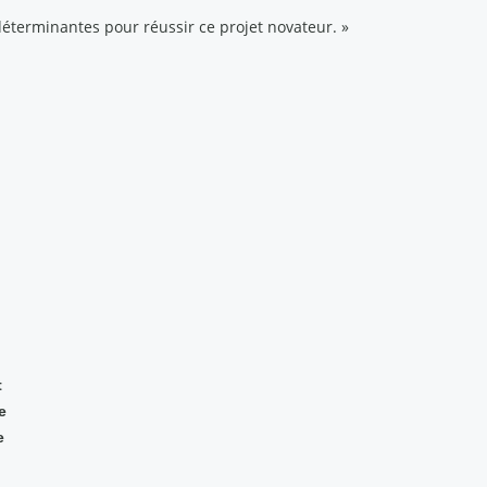
 déterminantes pour réussir ce projet novateur. »
t
e
e