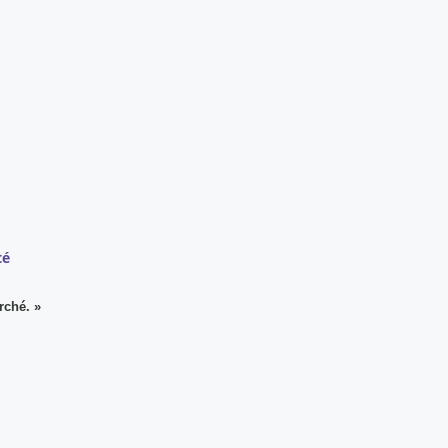
té
rché. »