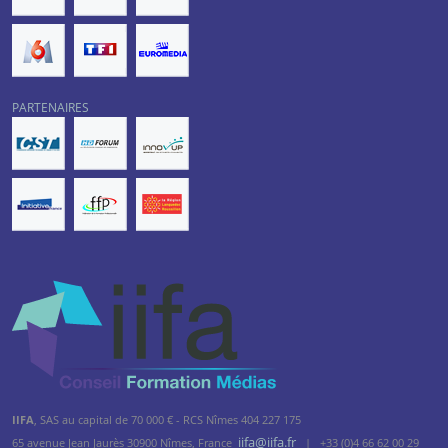
PARTENAIRES
IIFA
, SAS au capital de 70 000 € - RCS Nîmes 404 227 175
iifa@iifa.fr
65 avenue Jean Jaurès 30900 Nîmes, France
|
+33 (0)4 66 62 00 29