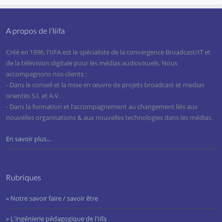
A propos de l'Iiifa
Créé en 1996, l'IIFA est le spécialiste de la convergence Broadcast/IT et
de la télévision digitale pour les médias audiovisuels. Nous
accompagnons nos clients :
- Dans le conseil et la mise en œuvre de projets broadcast et medias
orientés S.I. et A.V.
- Dans la formation et l’accompagnement au changement liés aux
nouvelles organisations & aux nouvelles technologies dans les médias.
En savoir plus...
Rubriques
» Notre savoir faire / savoir être
» L'ingénierie pédagogique de l'Iifa