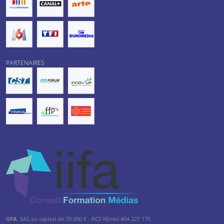
PARTENAIRES
IIFA
, SAS au capital de 70 000 € - RCS Nîmes 404 227 175