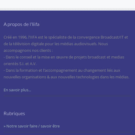
A propos de l'Iiifa
Créé en 1996, l'IIFA est le spécialiste de la convergence Broadcast/IT et
de la télévision digitale pour les médias audiovisuels. Nous
accompagnons nos clients :
- Dans le conseil et la mise en œuvre de projets broadcast et medias
orientés S.I. et A.V.
- Dans la formation et l’accompagnement au changement liés aux
nouvelles organisations & aux nouvelles technologies dans les médias.
En savoir plus...
Rubriques
» Notre savoir faire / savoir être