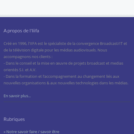
A propos de l'Iiifa
Créé en 1996, l'IIFA est le spécialiste de la convergence Broadcast/IT et
de la télévision digitale pour les médias audiovisuels. Nous
accompagnons nos clients :
- Dans le conseil et la mise en œuvre de projets broadcast et medias
orientés S.I. et A.V.
- Dans la formation et l’accompagnement au changement liés aux
nouvelles organisations & aux nouvelles technologies dans les médias.
En savoir plus...
Rubriques
» Notre savoir faire / savoir être