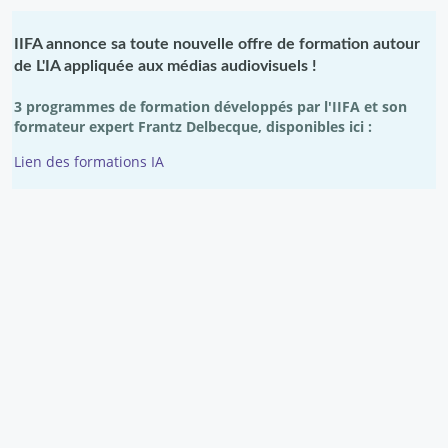
IIFA annonce sa toute nouvelle offre de formation autour
R
de L'IA appliquée aux médias audiovisuels !
l
3 programmes de formation développés par l'IIFA et son
C
formateur expert Frantz Delbecque, disponibles ici :
c
d
Lien des formations IA
"
L