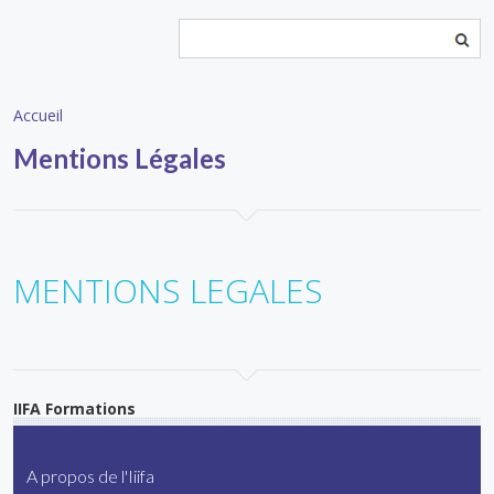
Rechercher
Formulaire de recherche
Accueil
Mentions Légales
MENTIONS LEGALES
IIFA Formations
SAS au capital de 70 000€
RCS Nîmes 404 227 175 00027
A propos de l'Iiifa
Code APE 8559 A